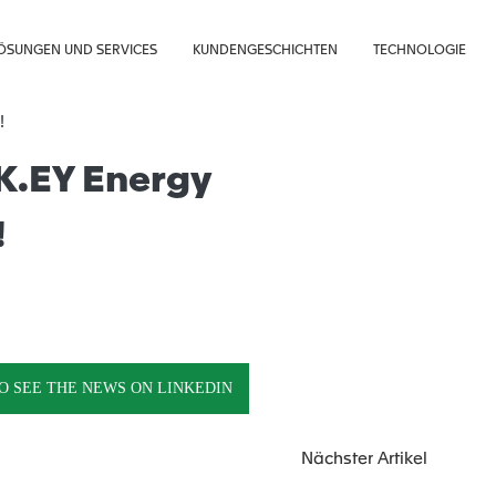
ÖSUNGEN UND SERVICES
KUNDENGESCHICHTEN
TECHNOLOGIE
K.EY Energy
!
01/21/2026
04/22/2026
Hug Engineering 
to Meet Us This Y
Hug Engineering at Data Centre World
Frankfurt 2026: Emissions Control
Built for Mission Critical Reality
STROMERZEUGUNG
O SEE THE NEWS ON LINKEDIN
MARINE
STROMERZEUGUNG
VERANSTALTUNGEN
VERANSTALTUNGEN
Nächster Artikel