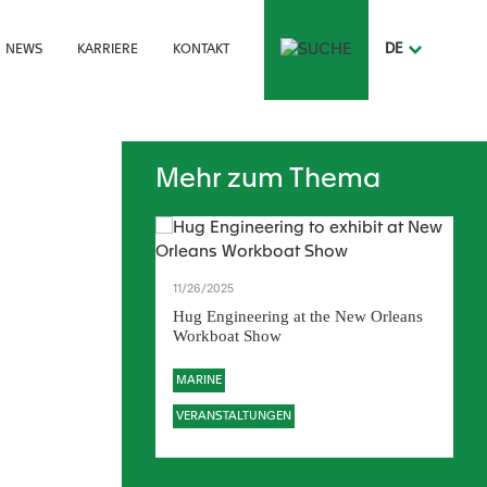
DE
NEWS
KARRIERE
KONTAKT
MAIN
NAVIG
DE
Mehr zum Thema
11/26/2025
Events 2026: Where
ear
Hug Engineering at the New Orleans
Workboat Show
MARINE
VERANSTALTUNGEN