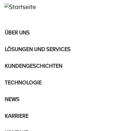
MAIN
ÜBER UNS
NAVIGATION
CLEANER EMISSIONS FOR
DE
LÖSUNGEN UND SERVICES
THE ENGINES THAT MOVE
THE WORLD
KUNDENGESCHICHTEN
Developing SCR, DPF and
TECHNOLOGIE
complete emission reduction
solutions for diesel, gas and
NEWS
alternative-fuel engines.
ABOUT US
KARRIERE