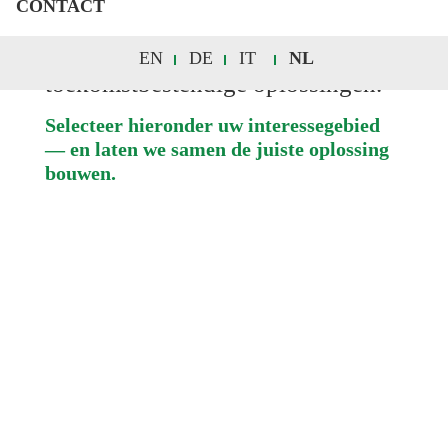
toepassingen, onze specialisten
CONTACT
staan klaar om u te ondersteunen
met nauwkeurige, betrouwbare en
EN
DE
IT
NL
toekomstbestendige oplossingen.
Selecteer hieronder uw interessegebied
— en laten we samen de juiste oplossing
bouwen.
Marine & Rail
Jacht
Energieopwekking
Mission Critical
Service & Reserveonderdelen
Marketing & Communicatie
Vacatures