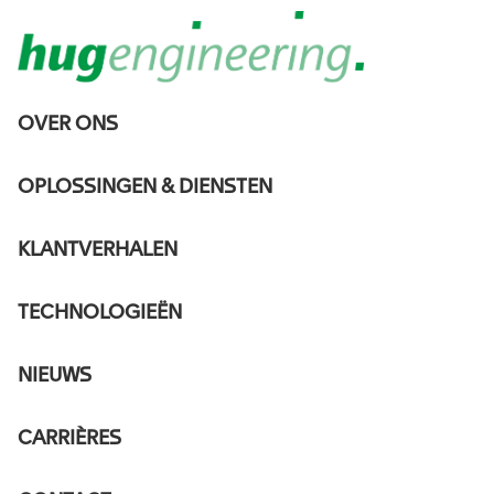
MAIN
OVER ONS
NAVIGATION
Happy
DE
OPLOSSINGEN & DIENSTEN
International
KLANTVERHALEN
Women Day!
TECHNOLOGIEËN
03/08/2023
NIEUWS
OVER ONS
CLICK HERE TO SEE THE NEWS
CARRIÈRES
ON LINKEDIN