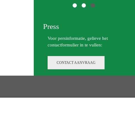
Vorige
Volgende
Press
Voor persinformatie, gelieve het
contactformulier in te vullen:
CONTACT AANVRAAG