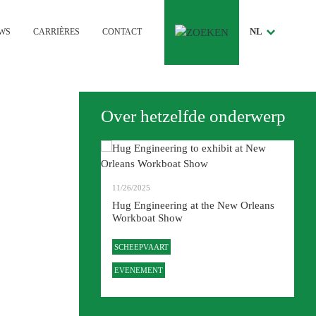
NL
WS
CARRIÈRES
CONTACT
MAIN
NAVIG
DE
Over hetzelfde onderwerp
11/26/2025
Events 2026: Where
ear
Hug Engineering at the New Orleans
Workboat Show
G
SCHEEPVAART
EVENEMENT