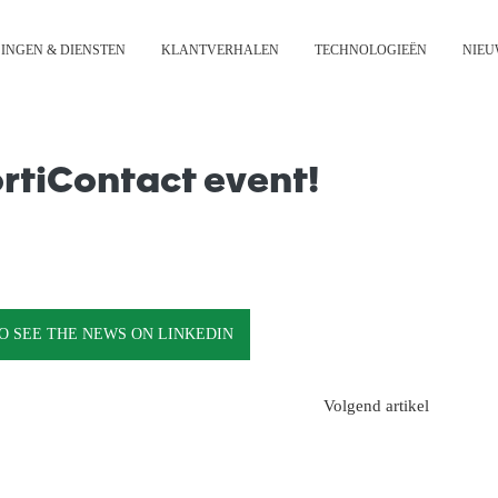
INGEN & DIENSTEN
KLANTVERHALEN
TECHNOLOGIEËN
NIEU
rtiContact event!
01/21/2026
04/22/2026
Hug Engineering 
to Meet Us This Y
Hug Engineering at Data Centre World
O SEE THE NEWS ON LINKEDIN
Frankfurt 2026: Emissions Control
Built for Mission Critical Reality
STROOMOPWEKKIN
SCHEEPVAART
Volgend artikel
STROOMOPWEKKING
EVENEMENT
EVENEMENT